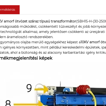
ermékleírás
KV amorf ötvözet száraz típusú transzformátor
(SBH15-H-(30-2500
onságosabb működést, csökkentett tűzveszélyt és jobb környezeti
echnológiát alkalmaz, amely jelentősen csökkenti az üresjárati 
ern áramelosztó rendszerekben.
agyományos olajba merülő egységekhez képest a
10KV amorf ötv
n igényes környezetben, mint például kereskedelmi épületek, ip
zatok, ahol a biztonság és az alacsony karbantartási igény kritiku
mékmegjelenítési képek