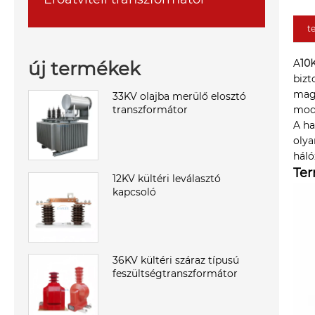
t
A
10
új termékek
bizt
magt
33KV olajba merülő elosztó
transzformátor
mod
A h
olya
háló
Ter
12KV kültéri leválasztó
kapcsoló
36KV kültéri száraz típusú
feszültségtranszformátor