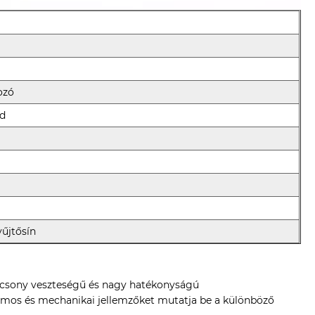
ozó
úd
yűjtősín
acsony veszteségű és nagy hatékonyságú
tromos és mechanikai jellemzőket mutatja be a különböző