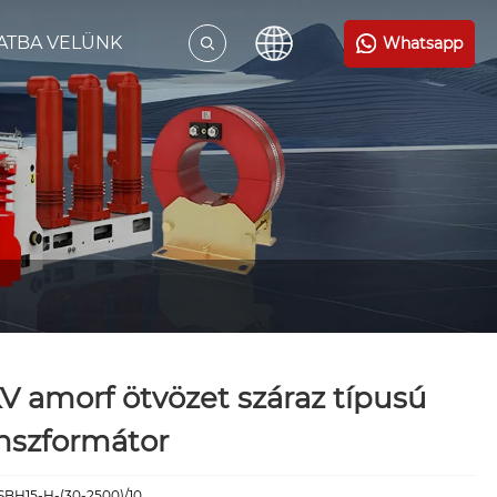
ATBA VELÜNK
Whatsapp
V amorf ötvözet száraz típusú
nszformátor
SBH15-H-(30-2500)/10