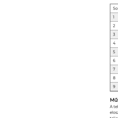
So
1
2
3
4
5
6
7
8
9
Mű
A te
elos