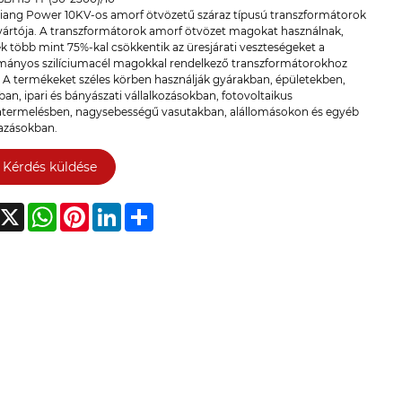
iang Power 10KV-os amorf ötvözetű száraz típusú transzformátorok
gyártója. A transzformátorok amorf ötvözet magokat használnak,
 több mint 75%-kal csökkentik az üresjárati veszteségeket a
ányos szilíciumacél magokkal rendelkező transzformátorokhoz
. A termékeket széles körben használják gyárakban, épületekben,
ban, ipari és bányászati ​​vállalkozásokban, fotovoltaikus
atermelésben, nagysebességű vasutakban, alállomásokon és egyéb
azásokban.
Kérdés küldése
acebook
X
WhatsApp
Pinterest
LinkedIn
Share