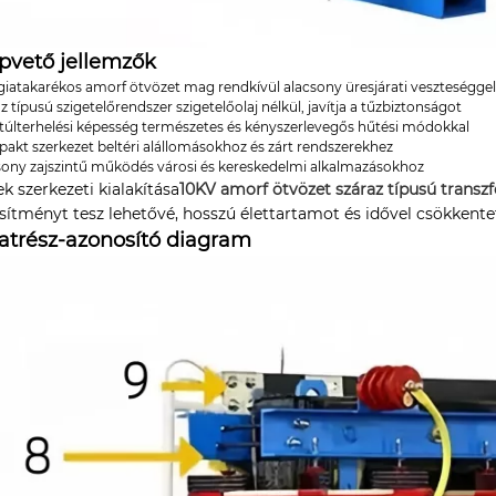
pvető jellemzők
giatakarékos amorf ötvözet mag rendkívül alacsony üresjárati veszteségge
z típusú szigetelőrendszer szigetelőolaj nélkül, javítja a tűzbiztonságot
 túlterhelési képesség természetes és kényszerlevegős hűtési módokkal
akt szerkezet beltéri alállomásokhoz és zárt rendszerekhez
sony zajszintű működés városi és kereskedelmi alkalmazásokhoz
k szerkezeti kialakítása
10KV amorf ötvözet száraz típusú transz
esítményt tesz lehetővé, hosszú élettartamot és idővel csökkente
atrész-azonosító diagram