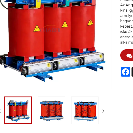
Az Anq
kínai 
amelyek
hagyom
képest
iskolák
energi
alkalm
F