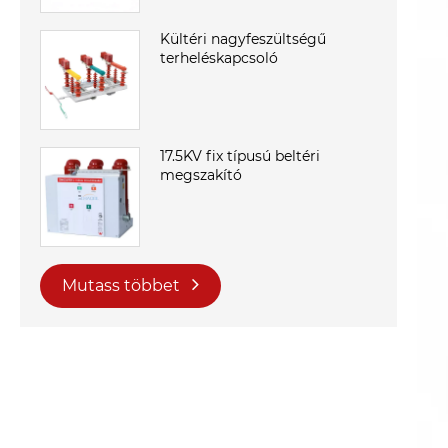
Kültéri nagyfeszültségű
terheléskapcsoló
17.5KV fix típusú beltéri
megszakító
Mutass többet