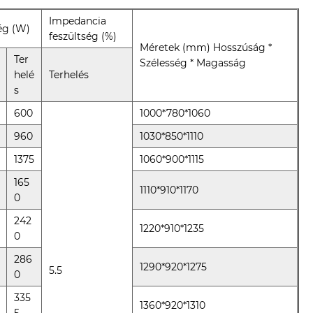
Impedancia
ég (W)
feszültség (%)
Méretek (mm) Hosszúság *
Ter
Szélesség * Magasság
helé
Terhelés
s
600
1000*780*1060
960
1030*850*1110
1375
1060*900*1115
165
1110*910*1170
0
242
1220*910*1235
0
286
1290*920*1275
5.5
0
335
1360*920*1310