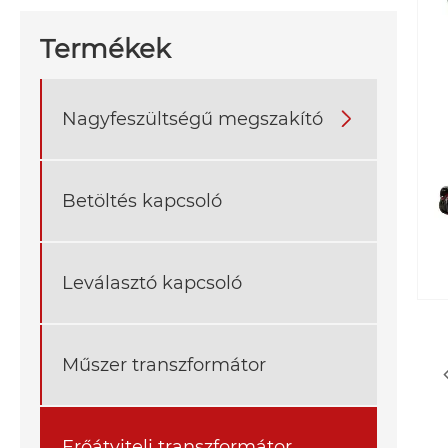
Termékek
Nagyfeszültségű megszakító

Betöltés kapcsoló
Leválasztó kapcsoló
Műszer transzformátor
Erőátviteli transzformátor