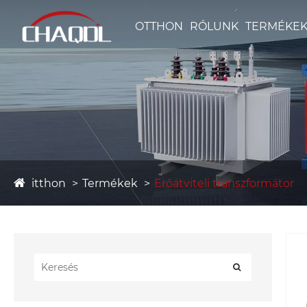
OTTHON
RÓLUNK
TERMÉKE
itthon
Termékek
Erőátviteli transzformátor