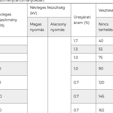
jesítménytartományokban.
Névleges feszültség
Vesztes
(kV)
vleges
Üresjárati
ljesítmény
áram (%)
Magas
Alacsony
Nincs
VA)
nyomás
nyomás
terhelés
1.7
40
1.3
55
1.0
75
0
1.0
90
0
0.7
120
0
0.7
145
0
0.7
165