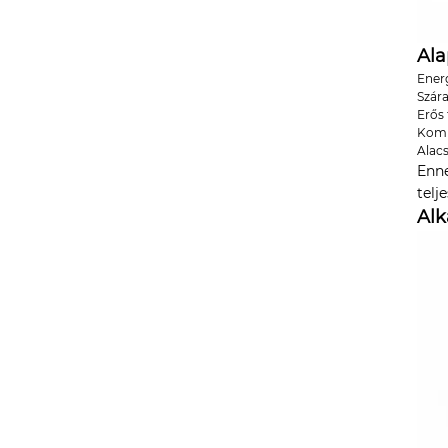
Ala
Ener
Szára
Erős
Komp
Alac
Enne
telj
Alk