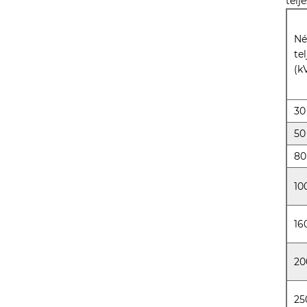
tel
Né
te
(k
30
50
80
10
16
20
25