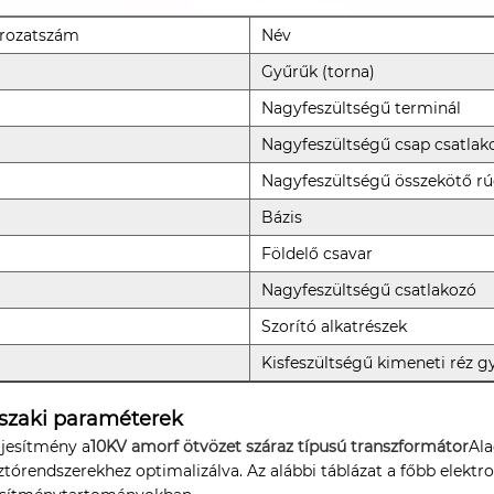
rozatszám
Név
Gyűrűk (torna)
Nagyfeszültségű terminál
Nagyfeszültségű csap csatlak
Nagyfeszültségű összekötő r
Bázis
Földelő csavar
Nagyfeszültségű csatlakozó
Szorító alkatrészek
Kisfeszültségű kimeneti réz g
szaki paraméterek
ljesítmény a
10KV amorf ötvözet száraz típusú transzformátor
Al
ztórendszerekhez optimalizálva. Az alábbi táblázat a főbb elek