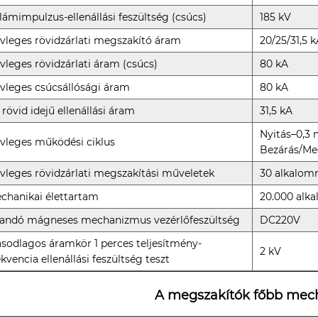
llámimpulzus-ellenállási feszültség (csúcs)
185 kV
vleges rövidzárlati megszakító áram
20/25/31,5 
vleges rövidzárlati áram (csúcs)
80 kA
vleges csúcsállósági áram
80 kA
 rövid idejű ellenállási áram
31,5 kA
Nyitás–0,3
vleges működési ciklus
Bezárás/Me
vleges rövidzárlati megszakítási műveletek
30 alkalom
chanikai élettartam
20.000 alk
landó mágneses mechanizmus vezérlőfeszültség
DC220V
sodlagos áramkör 1 perces teljesítmény-
2 kV
ekvencia ellenállási feszültség teszt
A megszakítók főbb mech