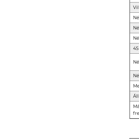
Vi
Né
Né
Né
4S
Né
Né
Me
Ál
Má
fr