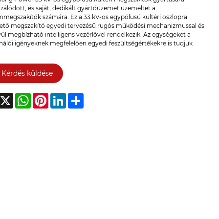
izálódott, és saját, dedikált gyártóüzemet üzemeltet a
megszakítók számára. Ez a 33 kV-os egypólusú kültéri oszlopra
hető megszakító egyedi tervezésű rugós működési mechanizmussal és
ül megbízható intelligens vezérlővel rendelkezik. Az egységeket a
nálói igényeknek megfelelően egyedi feszültségértékekre is tudjuk
Kérdés küldése
acebook
X
WhatsApp
Pinterest
LinkedIn
Share