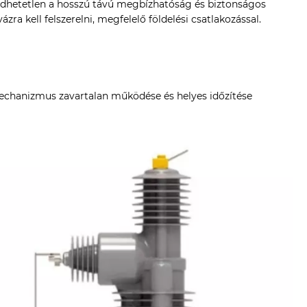
dhetetlen a hosszú távú megbízhatóság és biztonságos
a kell felszerelni, megfelelő földelési csatlakozással.
a mechanizmus zavartalan működése és helyes időzítése