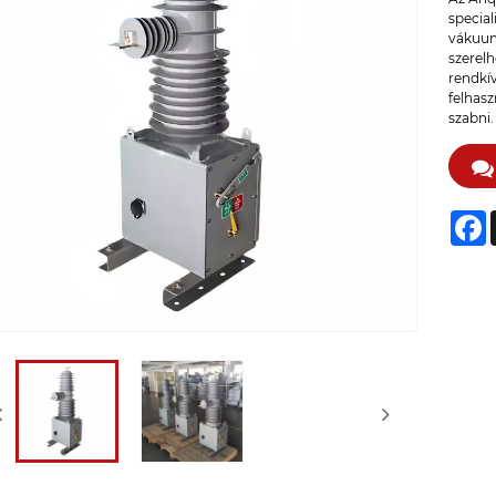
special
vákuum
szerel
rendkív
felhasz
szabni.
F