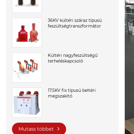
36KV kültéri száraz típusú
feszültségtranszformátor
Kültéri nagyfeszültségű
terheléskapcsoló
17.5KV fix típusú beltéri
megszakító
Mutass többet