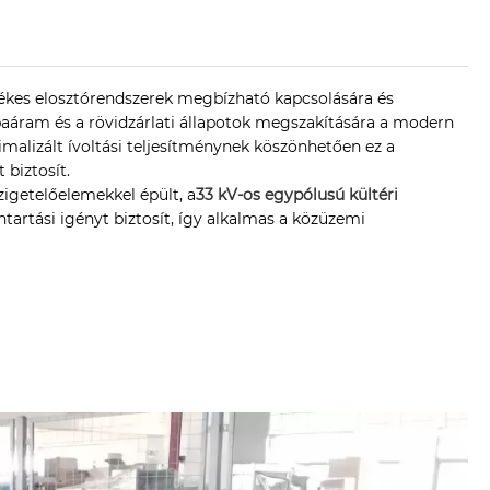
tékes elosztórendszerek megbízható kapcsolására és
ibaáram és a rövidzárlati állapotok megszakítására a modern
imalizált ívoltási teljesítménynek köszönhetően ez a
 biztosít.
getelőelemekkel épült, a
33 kV-os egypólusú kültéri
tartási igényt biztosít, így alkalmas a közüzemi