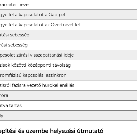
raméter neve
gye fel a kapcsolatot a Gap-pel
gye fel a kapcsolatot az Overtravel-lel
itási sebesség
rási sebesség
pcsolat zárási visszapattanási ideje
zisok közötti középponti távolság
romfázisú kapcsolási aszinkron
zisról fázisra vezető hurokellenállás
róra
itva tartás
ly
epítési és üzembe helyezési útmutató