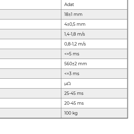
Adat
18±1 mm
4±0,5 mm
1,4-1,8 m/s
0,8-1,2 m/s
<=5 ms
560±2 mm
<=3 ms
µΩ
25-45 ms
20-45 ms
100 kg