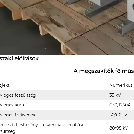
zaki előírások
A megszakítók fő műs
ojekt
Numerikus 
vleges feszültség
35 kV
vleges áram
630/1250A
vleges frekvencia
50/60Hz
perces teljesítmény-frekvencia-ellenállási
80/95 kV
szültség