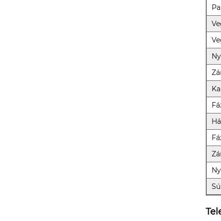
Pa
Ve
Ve
Ny
Zá
Ka
Fá
Há
Fá
Zá
Ny
Sú
Tel