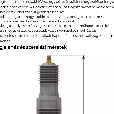
gfelelő telepítés a
33 kV-os egypólusú kültéri megszakító
elenge
dés érdekében. Az egységet stabil oszlopszerkezetre vagy acélvázr
ítés előtt ellenőrizze a szigetelési ellenállást
ődjön meg arról, hogy a földelési rendszer biztonságosan csatlakozik
őrizze a fázisbeállítást és a mechanikai kapcsolást
ltség alá helyezés előtt végezzen kézi és elektromos működési teszteket
ítse meg az összes kapocscsatlakozás nyomatékos meghúzását
szerelés után terhelés nélküli kapcsolási tesztet kell végezni 
kében.
jelenés és szerelési méretek