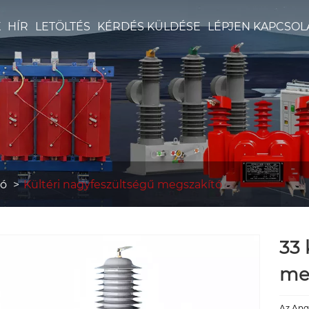
K
HÍR
LETÖLTÉS
KÉRDÉS KÜLDÉSE
LÉPJEN KAPCSOL
tó
Kültéri nagyfeszültségű megszakító
33 
me
Az Anq