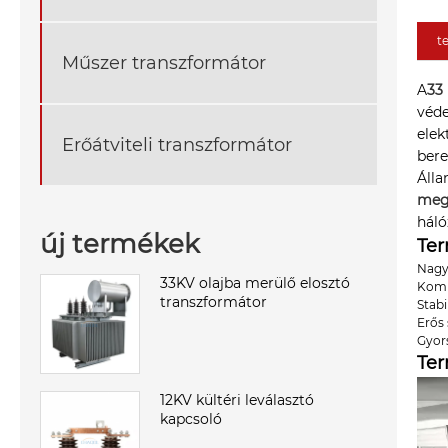
t
Műszer transzformátor
A
33
véde
elek
Erőátviteli transzformátor
bere
Álla
meg
háló
új termékek
Te
Nagy
33KV olajba merülő elosztó
Komp
transzformátor
Stab
Erős 
Gyor
Te
12KV kültéri leválasztó
kapcsoló