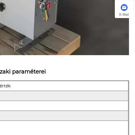
E-Mail
zaki paraméterei
érték