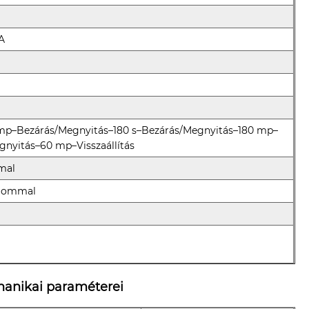
kA
 mp–Bezárás/Megnyitás–180 s–Bezárás/Megnyitás–180 mp–
gnyitás–60 mp–Visszaállítás
mal
alommal
anikai paraméterei