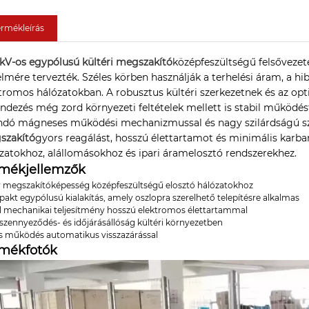
ermékleírás
 kV-os egypólusú kültéri megszakító
középfeszültségű felsőveze
lmére tervezték. Széles körben használják a terhelési áram, a h
tromos hálózatokban. A robusztus kültéri szerkezetnek és az opt
ndezés még zord környezeti feltételek mellett is stabil működést
ndó mágneses működési mechanizmussal és nagy szilárdságú szi
szakító
gyors reagálást, hosszú élettartamot és minimális karban
zatokhoz, alállomásokhoz és ipari áramelosztó rendszerekhez.
rmékjellemzők
 megszakítóképesség középfeszültségű elosztó hálózatokhoz
akt egypólusú kialakítás, amely oszlopra szerelhető telepítésre alkalmas
il mechanikai teljesítmény hosszú elektromos élettartammal
szennyeződés- és időjárásállóság kültéri környezetben
s működés automatikus visszazárással
rmékfotók