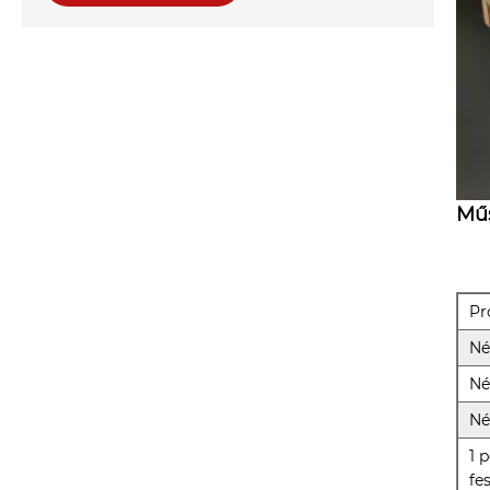
Műs
Pr
Né
Né
Né
1 
fe