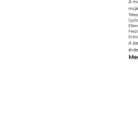
A me
műkö
Telep
Győz
Ellen
Feszü
Erős
A be
érde
Meg