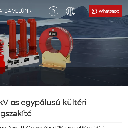
ATBA VELÜNK
Whatsapp
kV-os egypólusú kültéri
gszakító
iang Power 33 kV-os egypólusú kültéri megszakítók gyártására