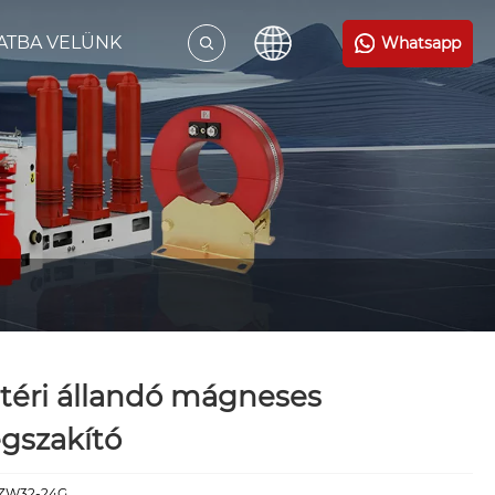
ATBA VELÜNK
Whatsapp
téri állandó mágneses
gszakító
:ZW32-24G