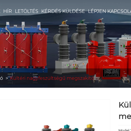
K
HÍR
LETÖLTÉS
KÉRDÉS KÜLDÉSE
LÉPJEN KAPCSOL
tó
Kültéri nagyfeszültségű megszakító
Kül
me
Model