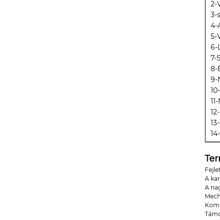
2-
3-
4-
5-
6-
7-
8-
9-
10
11
12
13
14
Te
Fejl
A kar
A na
Mech
Kompa
Támog