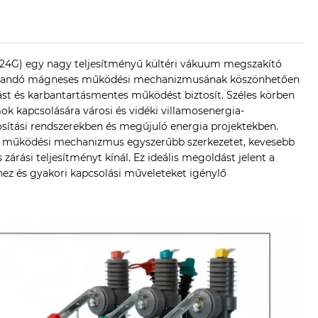
24G) egy nagy teljesítményű kültéri vákuum megszakító
tt állandó mágneses működési mechanizmusának köszönhetően
st és karbantartásmentes működést biztosít. Széles körben
mok kapcsolására városi és vidéki villamosenergia-
mosítási rendszerekben és megújuló energia projektekben.
 működési mechanizmus egyszerűbb szerkezetet, kevesebb
árási teljesítményt kínál. Ez ideális megoldást jelent a
hez és gyakori kapcsolási műveleteket igénylő