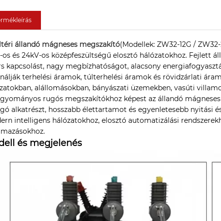
ermékleírás
ltéri állandó mágneses megszakító
(Modellek: ZW32-12G / ZW32-
-os és 24kV-os középfeszültségű elosztó hálózatokhoz. Fejle
s kapcsolást, nagy megbízhatóságot, alacsony energiafogyasztá
nálják terhelési áramok, túlterhelési áramok és rövidzárlati ára
zatokban, alállomásokban, bányászati ​​​​üzemekben, vasúti villa
agyományos rugós megszakítókhoz képest az állandó mágneses
ó alkatrészt, hosszabb élettartamot és egyenletesebb nyitási és z
rn intelligens hálózatokhoz, elosztó automatizálási rendszerek
lmazásokhoz.
ell és megjelenés