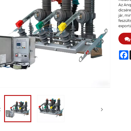
Az Anq
dicsére
jár, mi
feszült
exportá
F