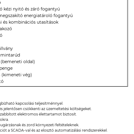
ó
 kézi nyitó és záró fogantyú
megszakító energiatároló fogantyú
si és kombinációs utasítások
lakozó
tó
állvány
ő mintarúd
 (bemeneti oldal)
 penge
 (kimeneti vég)
tó
bízható kapcsolási teljesítménnyel.
 és jelentősen csökkenti az üzemeltetési költségeket.
abbított elektromos élettartamot biztosít.
sokra.
ugárzásnak és zord környezeti feltételeknek.
ációt a SCADA-val és az elosztó automatizálási rendszerekkel.