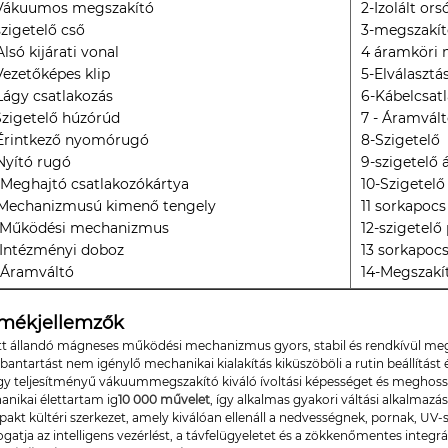
Vákuumos megszakító
2-Izolált ors
szigetelő cső
3-megszakító
Alsó kijárati vonal
4 áramköri 
Vezetőképes klip
5-Elválasztá
Lágy csatlakozás
6-Kábelcsat
Szigetelő húzórúd
7 - Áramvál
Érintkező nyomórugó
8-Szigetelő
Nyító rugó
9-szigetelő 
-Meghajtó csatlakozókártya
10-Szigetel
-Mechanizmusú kimenő tengely
11 sorkapocs
-Működési mechanizmus
12-szigetelő
-Intézményi doboz
13 sorkapocs
-Áramváltó
14-Megszakí
rmékjellemzők
ett állandó mágneses működési mechanizmus gyors, stabil és rendkívül meg
bantartást nem igénylő mechanikai kialakítás kiküszöböli a rutin beállítást
gy teljesítményű vákuummegszakító kiváló ívoltási képességet és meghossz
anikai élettartam ig
10 000 művelet
, így alkalmas gyakori váltási alkalmazá
kt kültéri szerkezet, amely kiválóan ellenáll a nedvességnek, pornak, UV-s
atja az intelligens vezérlést, a távfelügyeletet és a zökkenőmentes integr