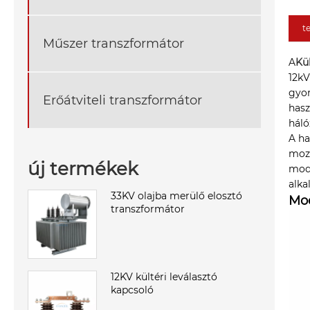
t
Műszer transzformátor
A
Kü
12kV
gyor
Erőátviteli transzformátor
hasz
háló
A h
mozg
új termékek
mode
alka
33KV olajba merülő elosztó
Mod
transzformátor
12KV kültéri leválasztó
kapcsoló