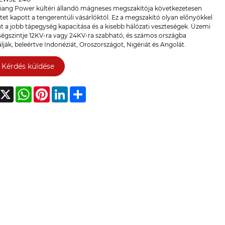
iang Power kültéri állandó mágneses megszakítója következetesen
tet kapott a tengerentúli vásárlóktól. Ez a megszakító olyan előnyökkel
nt a jobb tápegység kapacitása és a kisebb hálózati veszteségek. Üzemi
ségszintje 12KV-ra vagy 24KV-ra szabható, és számos országba
lják, beleértve Indonéziát, Oroszországot, Nigériát és Angolát.
Kérdés küldése
acebook
X
WhatsApp
Pinterest
LinkedIn
Share