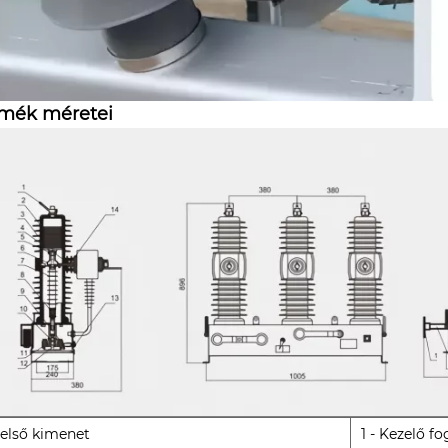
rmék méretei
Felső kimenet
1 - Kezelő f