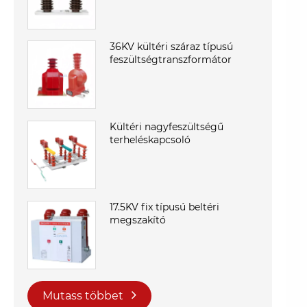
36KV kültéri száraz típusú
feszültségtranszformátor
Kültéri nagyfeszültségű
terheléskapcsoló
17.5KV fix típusú beltéri
megszakító
Mutass többet